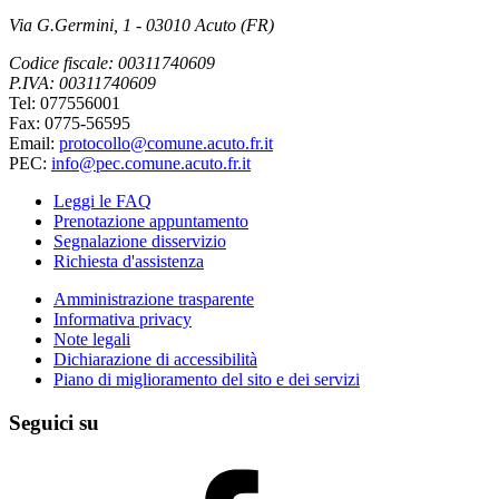
Via G.Germini, 1 - 03010 Acuto (FR)
Codice fiscale: 00311740609
P.IVA: 00311740609
Tel: 077556001
Fax: 0775-56595
Email:
protocollo@comune.acuto.fr.it
PEC:
info@pec.comune.acuto.fr.it
Leggi le FAQ
Prenotazione appuntamento
Segnalazione disservizio
Richiesta d'assistenza
Amministrazione trasparente
Informativa privacy
Note legali
Dichiarazione di accessibilità
Piano di miglioramento del sito e dei servizi
Seguici su