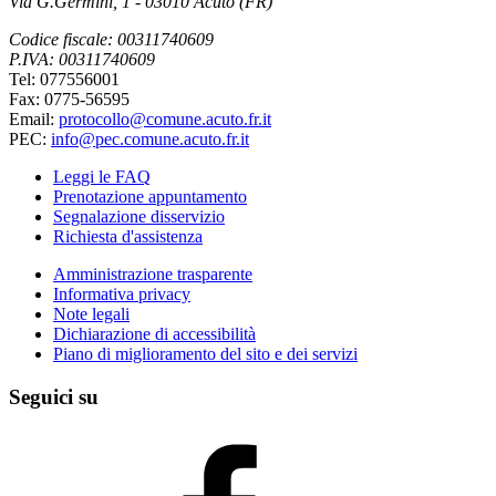
Via G.Germini, 1 - 03010 Acuto (FR)
Codice fiscale: 00311740609
P.IVA: 00311740609
Tel: 077556001
Fax: 0775-56595
Email:
protocollo@comune.acuto.fr.it
PEC:
info@pec.comune.acuto.fr.it
Leggi le FAQ
Prenotazione appuntamento
Segnalazione disservizio
Richiesta d'assistenza
Amministrazione trasparente
Informativa privacy
Note legali
Dichiarazione di accessibilità
Piano di miglioramento del sito e dei servizi
Seguici su