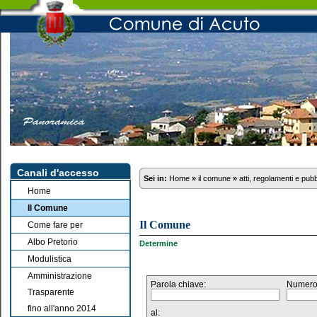
Canali d'accesso
Sei in:
Home
»
il comune
»
atti, regolamenti e pub
Home
Il Comune
Il Comune
Come fare per
Albo Pretorio
Determine
Modulistica
Amministrazione
Parola chiave:
Numero
Trasparente
fino all'anno 2014
al: