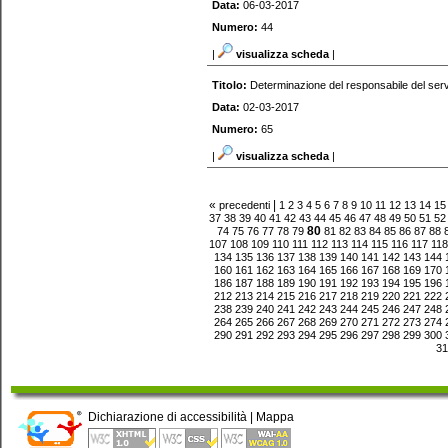
Data:
06-03-2017
Numero:
44
|
visualizza scheda
|
Titolo:
Determinazione del responsabile del serv
Data:
02-03-2017
Numero:
65
|
visualizza scheda
|
«
|
precedenti
1
2
3
4
5
6
7
8
9
10
11
12
13
14
15
37
38
39
40
41
42
43
44
45
46
47
48
49
50
51
52
80
74
75
76
77
78
79
81
82
83
84
85
86
87
88
107
108
109
110
111
112
113
114
115
116
117
118
134
135
136
137
138
139
140
141
142
143
144
160
161
162
163
164
165
166
167
168
169
170
186
187
188
189
190
191
192
193
194
195
196
212
213
214
215
216
217
218
219
220
221
222
238
239
240
241
242
243
244
245
246
247
248
264
265
266
267
268
269
270
271
272
273
274
290
291
292
293
294
295
296
297
298
299
300
31
Dichiarazione di accessibilità
|
Mappa