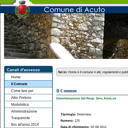
Canali d'accesso
Sei in:
Home
»
il comune
»
atti, regolamenti e pub
Home
Il Comune
Il Comune
Come fare per
Albo Pretorio
Determinazione del Resp. Serv. Amm.vo
Modulistica
Amministrazione
Tipologia:
Determine
Trasparente
Numero:
125
fino all'anno 2014
Data di riferimento:
02-08-2012