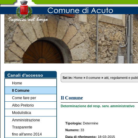
Canali d'accesso
Sei in:
Home
»
il comune
»
atti, regolamenti e pub
Home
Il Comune
Il Comune
Come fare per
Albo Pretorio
Determinazione del resp. serv. amministrativo
Modulistica
Amministrazione
Tipologia:
Determine
Trasparente
Numero:
33
fino all'anno 2014
Data di riferimento:
18-03-2015