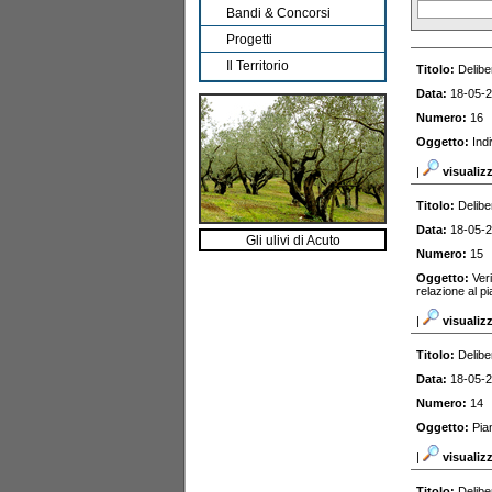
Bandi & Concorsi
Progetti
Il Territorio
Titolo:
Delibe
Data:
18-05-
Numero:
16
Oggetto:
Ind
|
visualiz
Titolo:
Delibe
Data:
18-05-
Gli ulivi di Acuto
Numero:
15
Oggetto:
Veri
relazione al p
|
visualiz
Titolo:
Delibe
Data:
18-05-
Numero:
14
Oggetto:
Pia
|
visualiz
Titolo:
Delibe