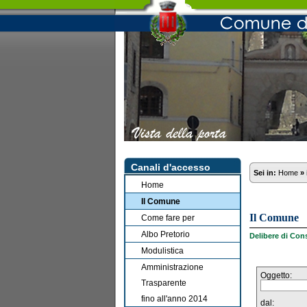
Canali d'accesso
Sei in:
Home
»
Home
Il Comune
Il Comune
Come fare per
Albo Pretorio
Delibere di Cons
Modulistica
Amministrazione
Oggetto:
Trasparente
fino all'anno 2014
dal: