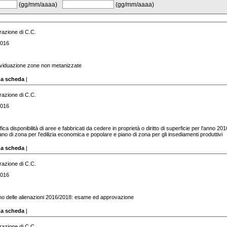
(gg/mm/aaaa)
(gg/mm/aaaa)
razione di C.C.
2016
ividuazione zone non metanizzate
za scheda
|
razione di C.C.
2016
fica disponibilità di aree e fabbricati da cedere in proprietà o diritto di superficie per l'anno 201
iano di zona per l'edilizia economica e popolare e piano di zona per gli insediamenti produttivi
za scheda
|
razione di C.C.
2016
no delle alienazioni 2016/2018: esame ed approvazione
za scheda
|
razione di C.C.