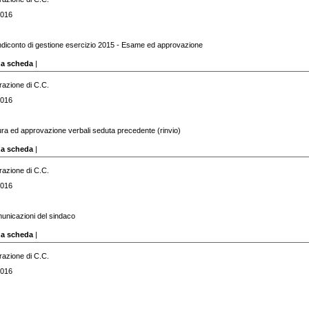
2016
diconto di gestione esercizio 2015 - Esame ed approvazione
za scheda
|
razione di C.C.
2016
tura ed approvazione verbali seduta precedente (rinvio)
za scheda
|
razione di C.C.
2016
unicazioni del sindaco
za scheda
|
razione di C.C.
2016