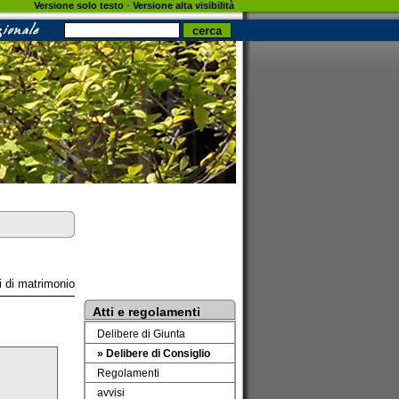
Versione solo testo
-
Versione alta visibilità
i di matrimonio
Atti e regolamenti
Delibere di Giunta
» Delibere di Consiglio
Regolamenti
avvisi