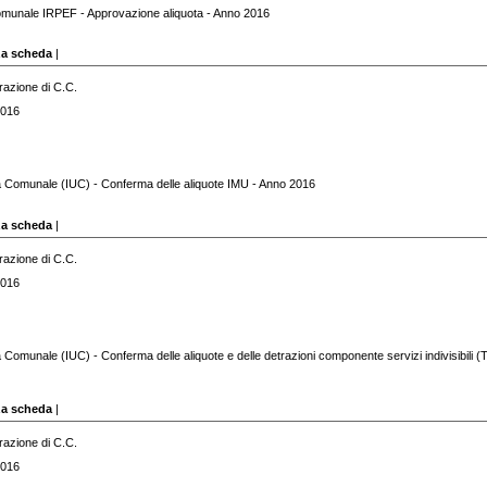
omunale IRPEF - Approvazione aliquota - Anno 2016
za scheda
|
razione di C.C.
2016
 Comunale (IUC) - Conferma delle aliquote IMU - Anno 2016
za scheda
|
razione di C.C.
2016
Comunale (IUC) - Conferma delle aliquote e delle detrazioni componente servizi indivisibili (T
za scheda
|
razione di C.C.
2016