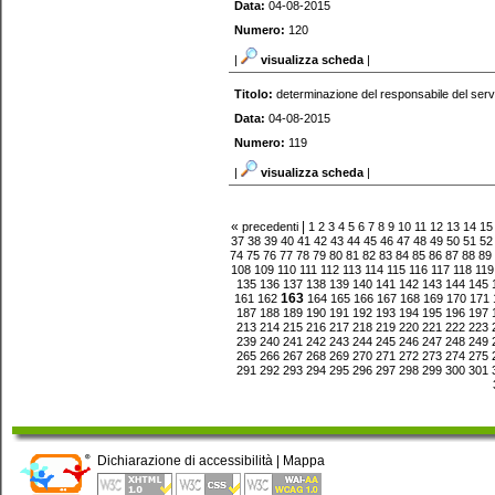
Data:
04-08-2015
Numero:
120
|
visualizza scheda
|
Titolo:
determinazione del responsabile del serv
Data:
04-08-2015
Numero:
119
|
visualizza scheda
|
«
|
precedenti
1
2
3
4
5
6
7
8
9
10
11
12
13
14
15
37
38
39
40
41
42
43
44
45
46
47
48
49
50
51
52
74
75
76
77
78
79
80
81
82
83
84
85
86
87
88
89
108
109
110
111
112
113
114
115
116
117
118
119
135
136
137
138
139
140
141
142
143
144
145
163
161
162
164
165
166
167
168
169
170
171
187
188
189
190
191
192
193
194
195
196
197
213
214
215
216
217
218
219
220
221
222
223
239
240
241
242
243
244
245
246
247
248
249
265
266
267
268
269
270
271
272
273
274
275
291
292
293
294
295
296
297
298
299
300
301
Dichiarazione di accessibilità
|
Mappa