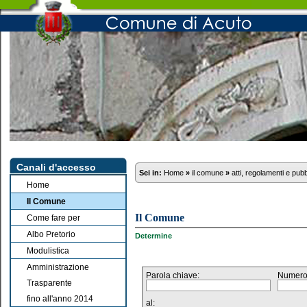
Canali d'accesso
Sei in:
Home
»
il comune
»
atti, regolamenti e pub
Home
Il Comune
Il Comune
Come fare per
Albo Pretorio
Determine
Modulistica
Amministrazione
Parola chiave:
Numero
Trasparente
fino all'anno 2014
al: