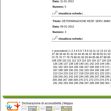
Data:
11-01-2012
Numero:
5
|
visualizza scheda
|
Titolo:
DETERMINAZIONE RESP. SERV. AMM
Data:
09-01-2012
Numero:
3
|
visualizza scheda
|
«
|
precedenti
1
2
3
4
5
6
7
8
9
10
11
12
13
14
15
37
38
39
40
41
42
43
44
45
46
47
48
49
50
51
52
74
75
76
77
78
79
80
81
82
83
84
85
86
87
88
89
108
109
110
111
112
113
114
115
116
117
118
119
135
136
137
138
139
140
141
142
143
144
145
161
162
163
164
165
166
167
168
169
170
171
187
188
189
190
191
192
193
194
195
196
197
213
214
215
216
217
218
219
220
221
222
223
239
240
241
242
243
244
245
246
247
248
249
265
266
267
268
269
270
271
272
273
274
275
291
292
293
294
295
296
297
298
299
300
301
Dichiarazione di accessibilità
|
Mappa