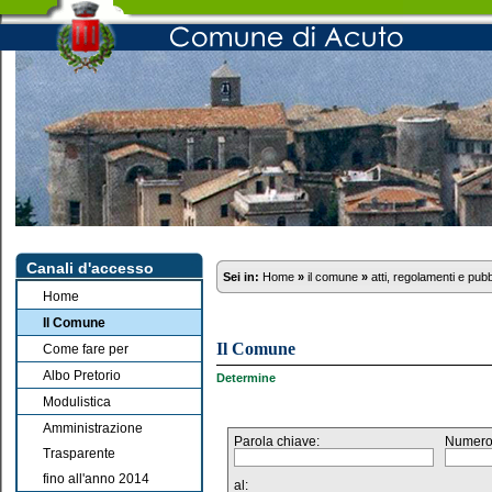
Canali d'accesso
Sei in:
Home
»
il comune
»
atti, regolamenti e pub
Home
Il Comune
Il Comune
Come fare per
Albo Pretorio
Determine
Modulistica
Amministrazione
Parola chiave:
Numero
Trasparente
fino all'anno 2014
al: