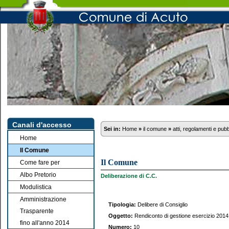
Canali d'accesso
Sei in:
Home
»
il comune
»
atti, regolamenti e pub
Home
Il Comune
Il Comune
Come fare per
Albo Pretorio
Deliberazione di C.C.
Modulistica
Amministrazione
Tipologia:
Delibere di Consiglio
Trasparente
Oggetto:
Rendiconto di gestione esercizio 201
fino all'anno 2014
Numero:
10