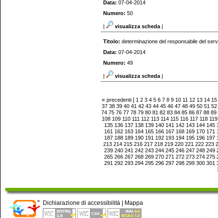
Data:
07-04-2014
Numero:
50
|
visualizza scheda
|
Titolo:
determinazione del responsabile del serv
Data:
07-04-2014
Numero:
49
|
visualizza scheda
|
«
|
precedenti
1
2
3
4
5
6
7
8
9
10
11
12
13
14
15
37
38
39
40
41
42
43
44
45
46
47
48
49
50
51
52
74
75
76
77
78
79
80
81
82
83
84
85
86
87
88
89
108
109
110
111
112
113
114
115
116
117
118
119
135
136
137
138
139
140
141
142
143
144
145
161
162
163
164
165
166
167
168
169
170
171
187
188
189
190
191
192
193
194
195
196
197
213
214
215
216
217
218
219
220
221
222
223
239
240
241
242
243
244
245
246
247
248
249
265
266
267
268
269
270
271
272
273
274
275
291
292
293
294
295
296
297
298
299
300
301
Dichiarazione di accessibilità
|
Mappa