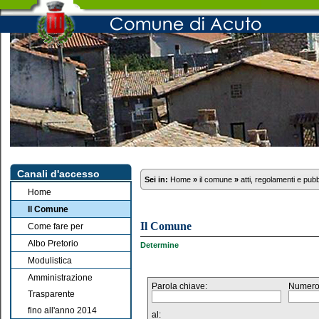
Canali d'accesso
Sei in:
Home
»
il comune
»
atti, regolamenti e pub
Home
Il Comune
Il Comune
Come fare per
Albo Pretorio
Determine
Modulistica
Amministrazione
Parola chiave:
Numero
Trasparente
fino all'anno 2014
al: