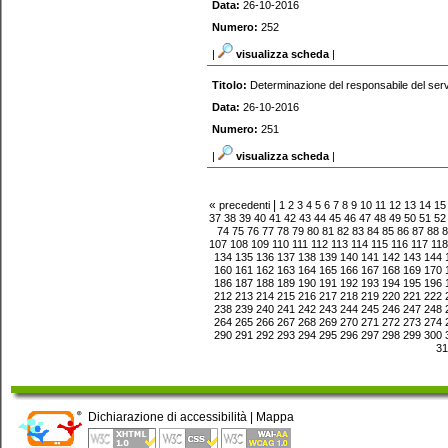
Data:
26-10-2016
Numero:
252
|
visualizza scheda
|
Titolo:
Determinazione del responsabile del serv
Data:
26-10-2016
Numero:
251
|
visualizza scheda
|
«
|
precedenti
1
2
3
4
5
6
7
8
9
10
11
12
13
14
15
37
38
39
40
41
42
43
44
45
46
47
48
49
50
51
52
74
75
76
77
78
79
80
81
82
83
84
85
86
87
88
8
107
108
109
110
111
112
113
114
115
116
117
118
134
135
136
137
138
139
140
141
142
143
144
160
161
162
163
164
165
166
167
168
169
170
186
187
188
189
190
191
192
193
194
195
196
212
213
214
215
216
217
218
219
220
221
222
238
239
240
241
242
243
244
245
246
247
248
264
265
266
267
268
269
270
271
272
273
274
290
291
292
293
294
295
296
297
298
299
300
31
Dichiarazione di accessibilità
|
Mappa