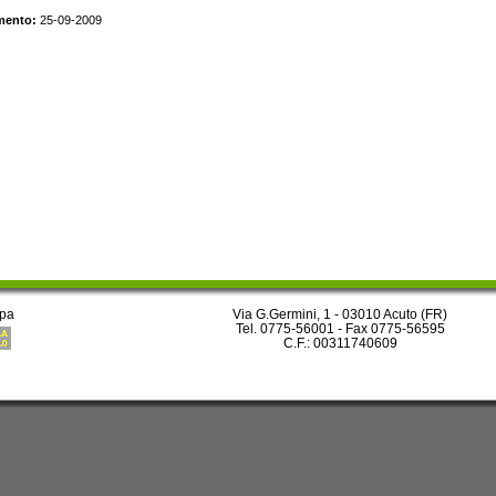
imento:
25-09-2009
pa
Via G.Germini, 1 - 03010 Acuto (FR)
Tel. 0775-56001 - Fax 0775-56595
C.F.: 00311740609