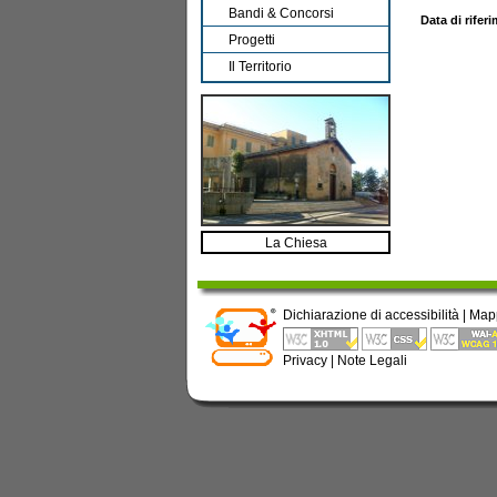
Bandi & Concorsi
Data di rifer
Progetti
Il Territorio
La Chiesa
Dichiarazione di accessibilità
|
Map
Privacy
|
Note Legali