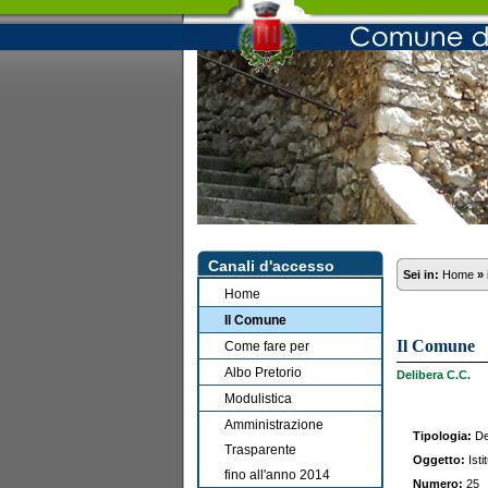
Canali d'accesso
Sei in:
Home
»
Home
Il Comune
Il Comune
Come fare per
Albo Pretorio
Delibera C.C.
Modulistica
Amministrazione
Tipologia:
Del
Trasparente
Oggetto:
Isti
fino all'anno 2014
Numero:
25