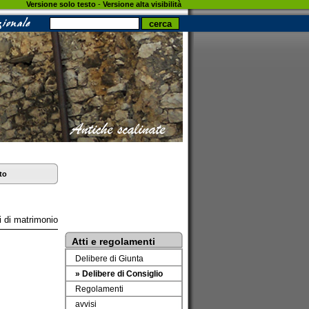
Versione solo testo
-
Versione alta visibilità
to
i di matrimonio
Atti e regolamenti
Delibere di Giunta
» Delibere di Consiglio
Regolamenti
avvisi