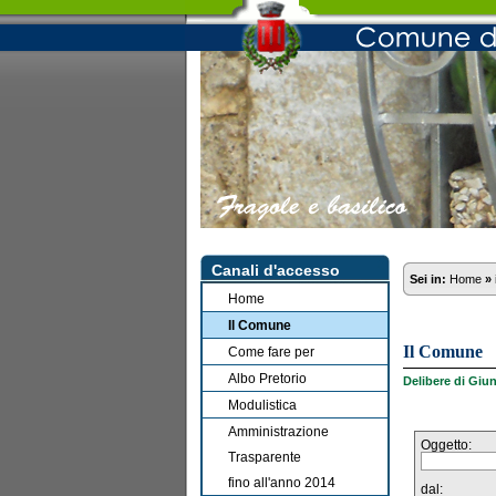
Canali d'accesso
Sei in:
Home
»
Home
Il Comune
Il Comune
Come fare per
Albo Pretorio
Delibere di Giu
Modulistica
Amministrazione
Oggetto:
Trasparente
fino all'anno 2014
dal: