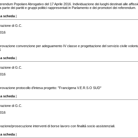
erendum Popolare Abrogativo del 17 Aprile 2016. Individuazione dei luoghi destinati alle affissi
parte dei partiti e gruppi politici rappresentati in Parlamento e dei promotori dei referendum.
za scheda
|
razione di G.C.
2016
rovazione convenzione per adeguamento IV classe e progettazione del servizio civile volont
1
za scheda
|
razione di G.C.
2016
rovazione protocollo d'intesa progetto: "Francigena V.E.R.S.O SUD"
za scheda
|
razione di G.C.
2016
ivazione/prosecuzione interventi di borse lavoro con finalità socio assistenziali.
za scheda
|