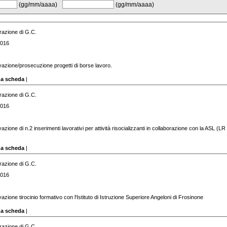
(gg/mm/aaaa)
(gg/mm/aaaa)
razione di G.C.
2016
ivazione/prosecuzione progetti di borse lavoro.
za scheda
|
razione di G.C.
2016
ivazione di n.2 inserimenti lavorativi per attività risocializzanti in collaborazione con la ASL (L
za scheda
|
razione di G.C.
2016
ivazione tirocinio formativo con l'Istituto di Istruzione Superiore Angeloni di Frosinone
za scheda
|
razione di G.C.