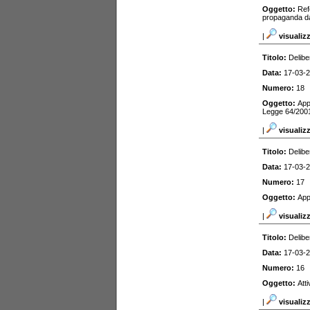
Oggetto:
Ref
propaganda da 
|
visualiz
Titolo:
Delibe
Data:
17-03-
Numero:
18
Oggetto:
App
Legge 64/200
|
visualiz
Titolo:
Delibe
Data:
17-03-
Numero:
17
Oggetto:
App
|
visualiz
Titolo:
Delibe
Data:
17-03-
Numero:
16
Oggetto:
Att
|
visualiz