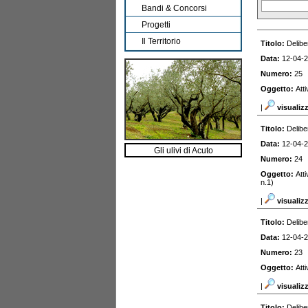
Bandi & Concorsi
Progetti
Il Territorio
Titolo:
Delibe
Data:
12-04-
Numero:
25
Oggetto:
Att
|
visualiz
Titolo:
Delibe
Data:
12-04-
Gli ulivi di Acuto
Numero:
24
Oggetto:
Att
n.1)
|
visualiz
Titolo:
Delibe
Data:
12-04-
Numero:
23
Oggetto:
Att
|
visualiz
Titolo:
Delibe