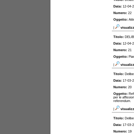
Data:
12-04-
Numero:
22
Oggetto:
Att
|
visualiz
Titolo:
DELI
Data:
12-04-
Numero:
21
Oggetto:
Pia
|
visualiz
Titolo:
Delibe
Data:
17-03-
Numero:
20
Oggetto:
Ref
per le affissio
referendum.
|
visualiz
Titolo:
Delibe
Data:
17-03-
Numero:
19