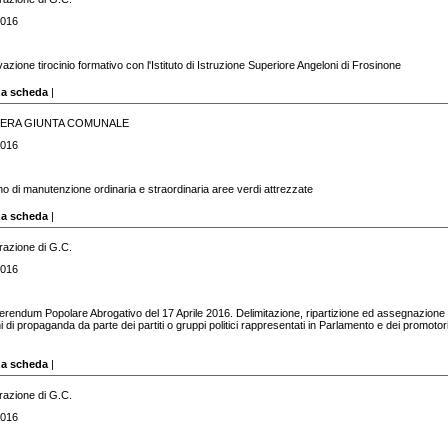
2016
ivazione tirocinio formativo con l'Istituto di Istruzione Superiore Angeloni di Frosinone
za scheda
|
BERA GIUNTA COMUNALE
2016
no di manutenzione ordinaria e straordinaria aree verdi attrezzate
za scheda
|
razione di G.C.
2016
erendum Popolare Abrogativo del 17 Aprile 2016. Delimitazione, ripartizione ed assegnazione 
ni di propaganda da parte dei partiti o gruppi politici rappresentati in Parlamento e dei promotori
za scheda
|
razione di G.C.
2016